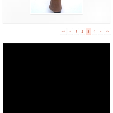
<<
<
1
2
3
4
>
>>