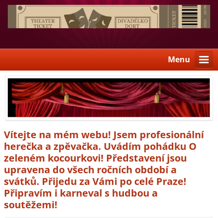
Menu
Vítejte na mém webu! Jsem profesionální
herečka a zpěvačka. Uvádím pohádku O
zeleném kocourkovi! Představení jsou
upravena do všech ročních období a
svátků. Přijedu za Vámi po celé Praze!
Připravím i karneval s hudbou a
soutěžemi!