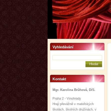
Vyhledávání
Kontakt
Mgr. Karolina Brůhová, DiS.
Praha 2 - Vinohrady
Hraji převážně v mateřských
školách, školních družinách, v