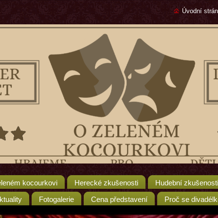
Úvodní strá
leném kocourkovi
Herecké zkušenosti
Hudební zkušenost
ktuality
Fotogalerie
Cena představení
Proč se divadélk