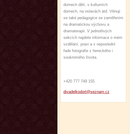
domech dětí, v kulturních
domech, na oslavách atd. Věnuji
se také pedagogice se zaměřením
na dramatickou výchovu a
dramaterapii. V jednotlivých
sekcích najdete informace o mém
vzdělání, praxi a v neposlední
řade fotografie z hereckého i
soukromého života.
+420 777 749 155
divadelk
odort@se
znam.cz