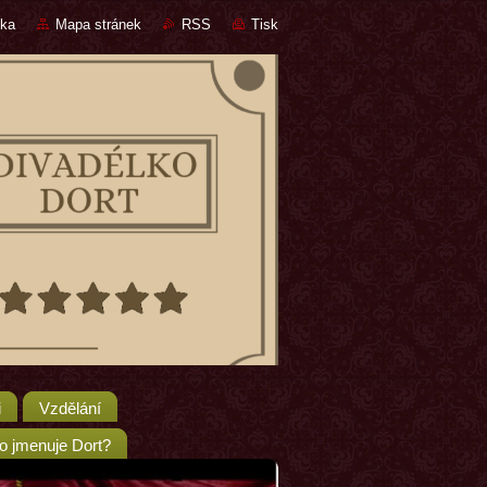
nka
Mapa stránek
RSS
Tisk
i
Vzdělání
o jmenuje Dort?