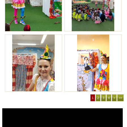
1
2
3
4
>
>>