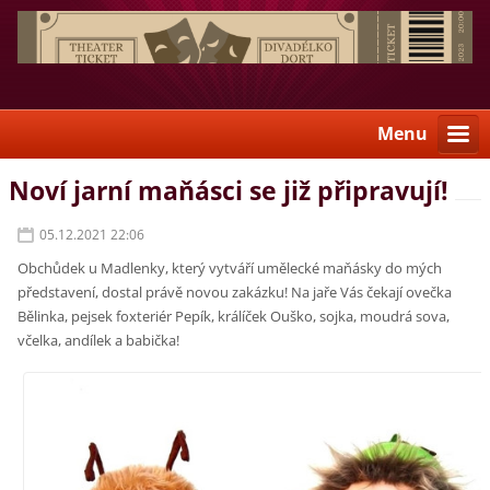
Menu
Noví jarní maňásci se již připravují!
05.12.2021 22:06
Obchůdek u Madlenky, který vytváří umělecké maňásky do mých
představení, dostal právě novou zakázku! Na jaře Vás čekají ovečka
Bělinka, pejsek foxteriér Pepík, králíček Ouško, sojka, moudrá sova,
včelka, andílek a babička!