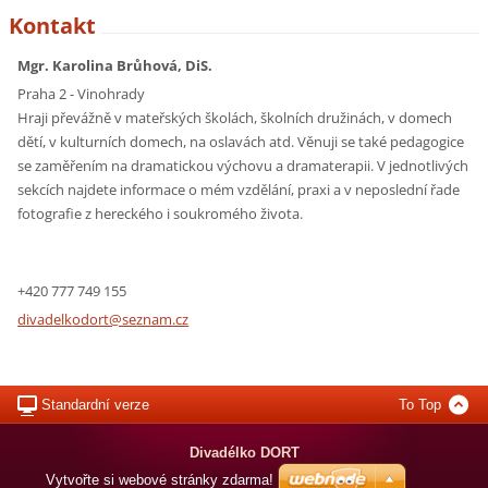
Kontakt
Mgr. Karolina Brůhová, DiS.
Praha 2 - Vinohrady
Hraji převážně v mateřských školách, školních družinách, v domech
dětí, v kulturních domech, na oslavách atd. Věnuji se také pedagogice
se zaměřením na dramatickou výchovu a dramaterapii. V jednotlivých
sekcích najdete informace o mém vzdělání, praxi a v neposlední řade
fotografie z hereckého i soukromého života.
+420 777 749 155
divadelk
odort@se
znam.cz
Standardní verze
To Top
Divadélko DORT
Vytvořte si webové stránky zdarma!