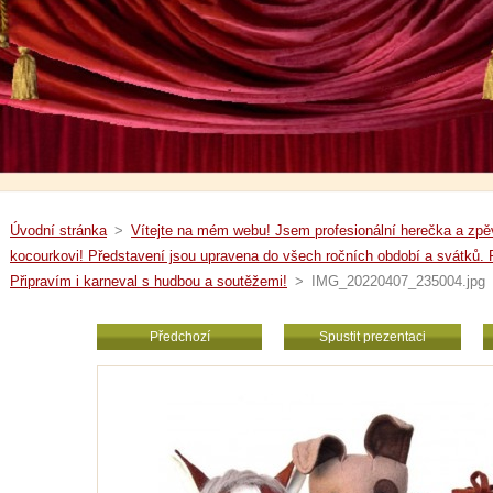
Úvodní stránka
>
Vítejte na mém webu! Jsem profesionální herečka a z
kocourkovi! Představení jsou upravena do všech ročních období a svátků. 
Připravím i karneval s hudbou a soutěžemi!
>
IMG_20220407_235004.jpg
Předchozí
Spustit prezentaci