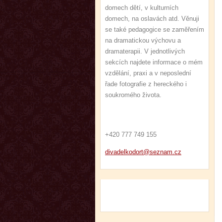
domech dětí, v kulturních
domech, na oslavách atd. Věnuji
se také pedagogice se zaměřením
na dramatickou výchovu a
dramaterapii. V jednotlivých
sekcích najdete informace o mém
vzdělání, praxi a v neposlední
řade fotografie z hereckého i
soukromého života.
+420 777 749 155
divadelk
odort@se
znam.cz