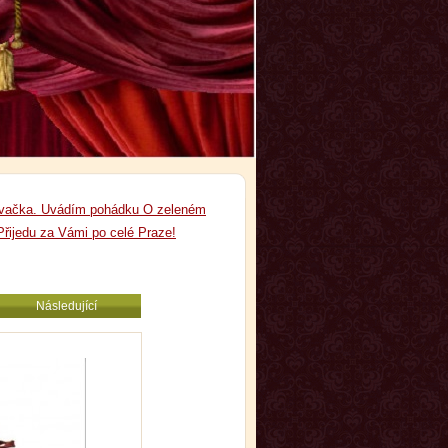
pěvačka. Uvádím pohádku O zeleném
Přijedu za Vámi po celé Praze!
Následující