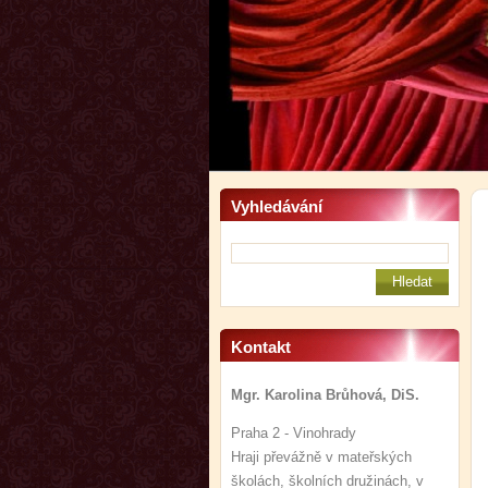
Vyhledávání
Kontakt
Mgr. Karolina Brůhová, DiS.
Praha 2 - Vinohrady
Hraji převážně v mateřských
školách, školních družinách, v